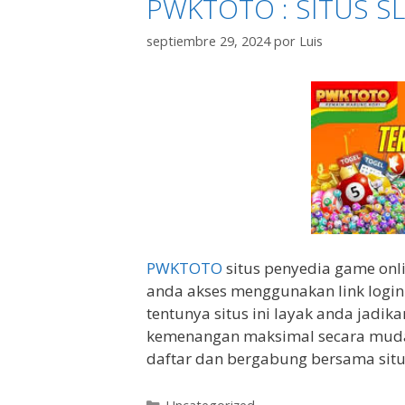
PWKTOTO : SITUS 
septiembre 29, 2024
por
Luis
PWKTOTO
situs penyedia game onl
anda akses menggunakan link login
tentunya situs ini layak anda jad
kemenangan maksimal secara mudah 
daftar dan bergabung bersama situ