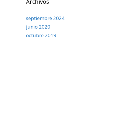
Archivos
septiembre 2024
junio 2020
octubre 2019