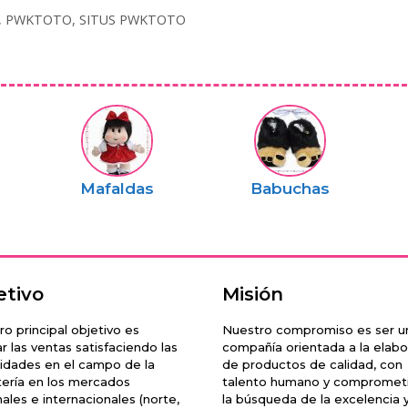
,
PWKTOTO
,
SITUS PWKTOTO
Mafaldas
Babuchas
etivo
Misión
o principal objetivo es
Nuestro compromiso es ser u
r las ventas satisfaciendo las
compañía orientada a la elabo
idades en el campo de la
de productos de calidad, con
tería en los mercados
talento humano y compromet
ales e internacionales (norte,
la búsqueda de la excelencia 