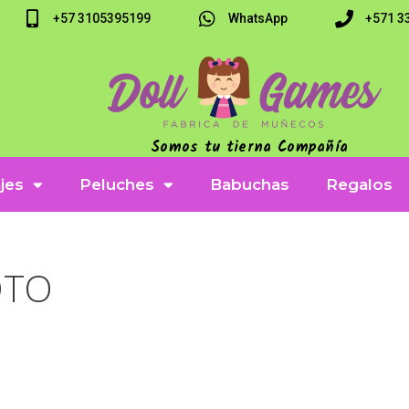
+57 3105395199
WhatsApp
+571 3
Somos tu tierna Compañía
jes
Peluches
Babuchas
Regalos
OTO