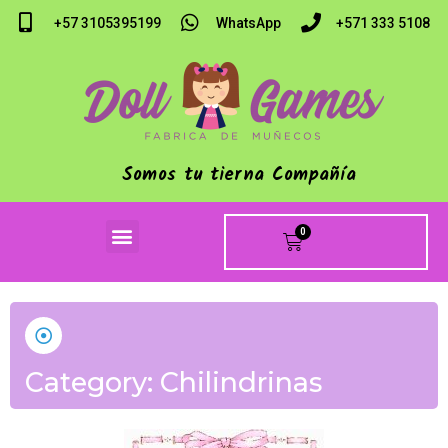
+57 3105395199
WhatsApp
+571 333 5108
Somos tu tierna Compañía
0
Muñecas de Trapo
Category: Chilindrinas